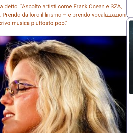
ha detto. “Ascolto artisti come Frank Ocean e SZA,
rendo da loro il lirismo – e prendo vocalizzazioni
rivo musica piuttosto pop.”