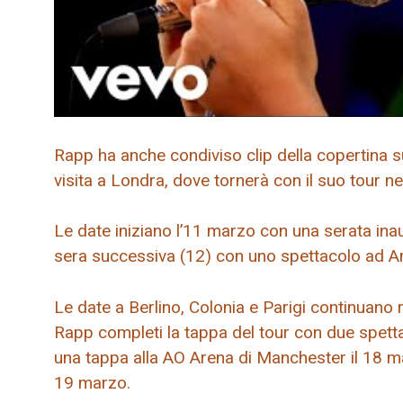
Rapp ha anche condiviso clip della copertina 
visita a Londra, dove tornerà con il suo tour n
Le date iniziano l’11 marzo con una serata inau
sera successiva (12) con uno spettacolo ad 
Le date a Berlino, Colonia e Parigi continuano 
Rapp completi la tappa del tour con due spetta
una tappa alla AO Arena di Manchester il 18 m
19 marzo.