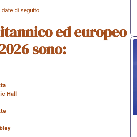
e date di seguito.
ritannico ed europeo
 2026 sono:
tta
ic Hall
tte
bley