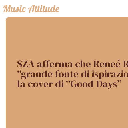
Vai
al
contenuto
SZA afferma che Reneé 
“grande fonte di ispiraz
la cover di “Good Days”