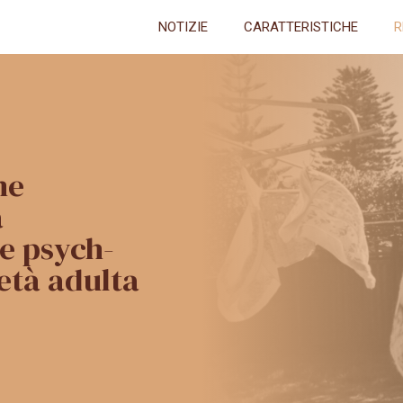
NOTIZIE
CARATTERISTICHE
R
ne
a
e psych-
’età adulta