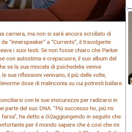
ua carriera, ma non si sarà ancora scrollato di
 da “Innerspeaker” a “Currents”, il travolgente
ava i suoi testi. Se non fosse chiaro che Parker
ese con autostima e crepacuore, il suo album del
e se la sua miscela di psichedelia veniva
e sue riflessioni venivano, il più delle volte,
n’enorme dose di malinconia su cui potresti ballare.
nciliarsi con le sue insicurezze per radicarsi in
me parte del suo DNA. “Più successo ho, più mi
 farsa”, ha detto a
GQ
aggiungendo in seguito che
confortante per il mondo sapere che è così che mi