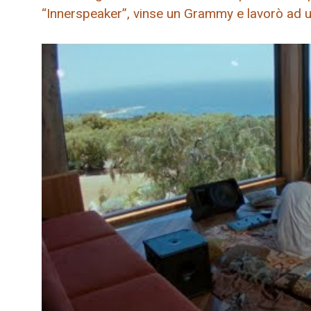
“Innerspeaker”, vinse un Grammy e lavorò ad u