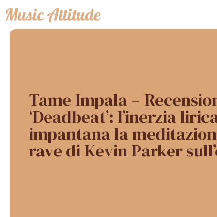
Vai
al
contenuto
Tame Impala – Recensio
‘Deadbeat’: l’inerzia liric
impantana la meditazion
rave di Kevin Parker sull