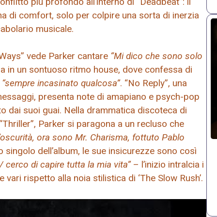
nflitto più profondo all’interno di “Deadbeat”: il
a di comfort, solo per colpire una sorta di inerzia
cabolario musicale.
d Ways” vede Parker cantare
“Mi dico che sono solo
ppa in un sontuoso ritmo house, dove confessa di
e
“sempre incasinato qualcosa”
. “No Reply”, una
 messaggi, presenta note di amapiano e psych-pop
to dai suoi guai. Nella drammatica discoteca di
 “Thriller”, Parker si paragona a un recluso che
l’oscurità, ora sono Mr. Charisma, fottuto Pablo
mo singolo dell’album, le sue insicurezze sono così
 cerco di capire tutta la mia vita”
– l’inizio intralcia i
vari rispetto alla noia stilistica di ‘The Slow Rush’.