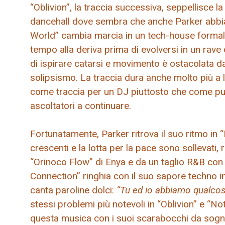
“Oblivion”, la traccia successiva, seppellisce l
dancehall dove sembra che anche Parker abbia 
World” cambia marcia in un tech-house formale
tempo alla deriva prima di evolversi in un rave
di ispirare catarsi e movimento è ostacolata dal
solipsismo. La traccia dura anche molto più a
come traccia per un DJ piuttosto che come pun
ascoltatori a continuare.
Fortunatamente, Parker ritrova il suo ritmo in 
crescenti e la lotta per la pace sono sollevati,
“Orinoco Flow” di Enya e da un taglio R&B con
Connection” ringhia con il suo sapore techno in
canta paroline dolci:
“Tu ed io abbiamo qualcos
stessi problemi più notevoli in “Oblivion” e “No
questa musica con i suoi scarabocchi da sogno 