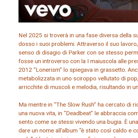
Nel 2025 si troverà in una fase diversa della s
dosso i suoi problemi. Attraverso il suo lavoro,
senso di disagio di Parker con se stesso perme
fosse un introverso con la I maiuscola alle pr
2012 “Lonerism” lo spiegava in grassetto. Anch
metabolizzata in uno sciroppo vellutato di pop, l
arricchite di muscoli e melodia, risultando in u
Ma mentre in “The Slow Rush” ha cercato di rico
una nuova vita, in “Deadbeat” le abbraccia co
sento come se stessi vivendo una bugia. È una
dare un nome all’album “è stato così caldo e 