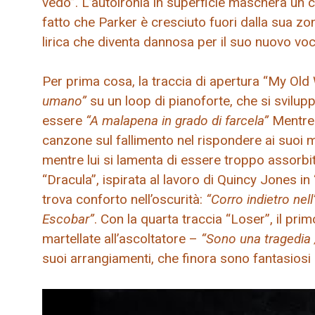
vedo”. L’autoironia in superficie maschera un co
fatto che Parker è cresciuto fuori dalla sua zon
lirica che diventa dannosa per il suo nuovo vo
Per prima cosa, la traccia di apertura “My Ol
umano”
su un loop di pianoforte, che si svilu
essere
“A malapena in grado di farcela”
Mentr
canzone sul fallimento nel rispondere ai suoi
mentre lui si lamenta di essere troppo assorbi
“Dracula”, ispirata al lavoro di Quincy Jones in
trova conforto nell’oscurità:
“Corro indietro nel
Escobar”
. Con la quarta traccia “Loser”, il pri
martellate all’ascoltatore –
“Sono una tragedia /
suoi arrangiamenti, che finora sono fantasiosi e 