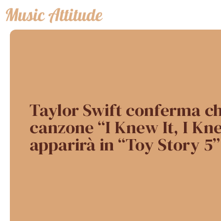
Vai
al
contenuto
Taylor Swift conferma c
canzone “I Knew It, I Kn
apparirà in “Toy Story 5”