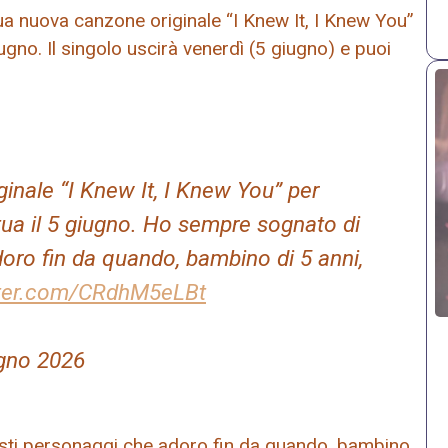
sua nuova canzone originale “I Knew It, I Knew You”
iugno. Il singolo uscirà venerdì (5 giugno) e puoi
inale “I Knew It, I Knew You” per
tua il 5 giugno. Ho sempre sognato di
oro fin da quando, bambino di 5 anni,
tter.com/CRdhM5eLBt
ugno 2026
sti personaggi che adoro fin da quando, bambino