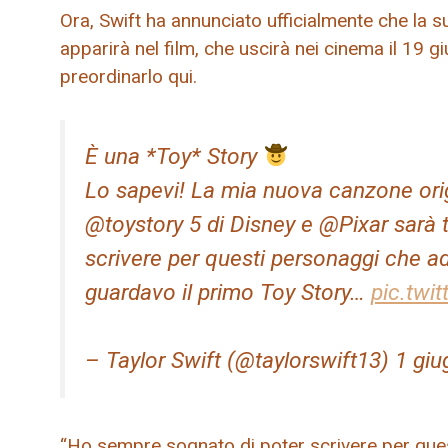
Ora, Swift ha annunciato ufficialmente che la 
apparirà nel film, che uscirà nei cinema il 19 g
preordinarlo qui.
È una *Toy* Story
Lo sapevi! La mia nuova canzone orig
@toystory 5 di Disney e @Pixar sarà 
scrivere per questi personaggi che ad
guardavo il primo Toy Story…
pic.twi
– Taylor Swift (@taylorswift13) 1 gi
“Ho sempre sognato di poter scrivere per que