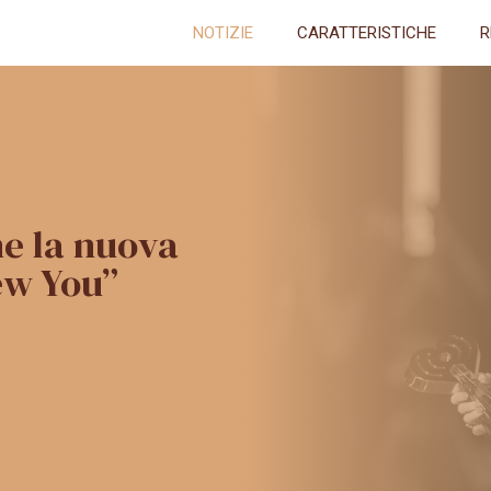
NOTIZIE
CARATTERISTICHE
R
he la nuova
ew You”