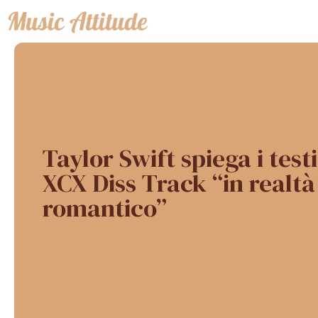
Vai
al
contenuto
Taylor Swift spiega i testi
XCX Diss Track “in realtà
romantico”