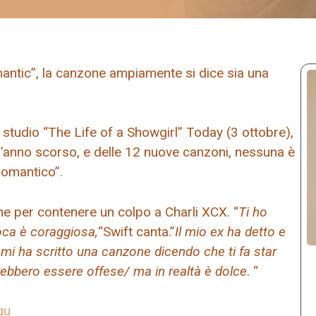
omantic”, la canzone ampiamente si dice sia una
 studio “The Life of a Showgirl” Today (3 ottobre),
l’anno scorso, e delle 12 nuove canzoni, nessuna è
romantico”.
one per contenere un colpo a Charli XCX. “
Ti ho
oca è coraggiosa,
“Swift canta.”
Il mio ex ha detto e
mi ha scritto una canzone dicendo che ti fa star
ebbero essere offese/ ma in realtà è dolce
. “
qu