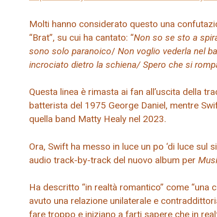
Molti hanno considerato questo una confutazione
“Brat”, su cui ha cantato: “
Non so se sto a spir
sono solo paranoico
/
Non voglio vederla nel b
incrociato dietro la schiena/ Spero che si ro
Questa linea è rimasta ai fan all’uscita della t
batterista del 1975 George Daniel, mentre Swif
quella band Matty Healy nel 2023.
Ora, Swift ha messo in luce un po ‘di luce sul 
audio track-by-track del nuovo album per
Musi
Ha descritto “in realtà romantico” come “una c
avuto una relazione unilaterale e contraddittori
fare troppo e iniziano a farti sapere che in real