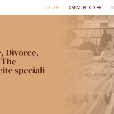
NOTIZIE
CARATTERISTICHE
R
, Divorce,
 The
cite speciali