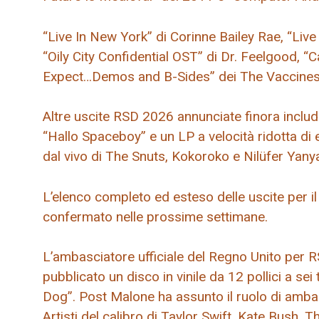
“Live In New York” di Corinne Bailey Rae, “Liv
“Oily City Confidential OST” di Dr. Feelgood, “
Expect…Demos and B-Sides” dei The Vaccines co
Altre uscite RSD 2026 annunciate finora includ
“Hallo Spaceboy” e un LP a velocità ridotta di e
dal vivo di The Snuts, Kokoroko e Nilüfer Yany
L’elenco completo ed esteso delle uscite per
confermato nelle prossime settimane.
L’ambasciatore ufficiale del Regno Unito per
pubblicato un disco in vinile da 12 pollici a s
Dog”. Post Malone ha assunto il ruolo di ambas
Artisti del calibro di Taylor Swift, Kate Bush,