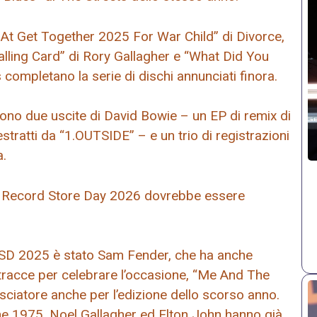
e At Get Together 2025 For War Child” di Divorce,
Calling Card” di Rory Gallagher e “What Did You
mpletano la serie di dischi annunciati finora.
ono due uscite di David Bowie – un EP di remix di
stratti da “1.OUTSIDE” – e un trio di registrazioni
a.
 il Record Store Day 2026 dovrebbe essere
 RSD 2025 è stato Sam Fender, che ha anche
ei tracce per celebrare l’occasione, “Me And The
ciatore anche per l’edizione dello scorso anno.
 The 1975, Noel Gallagher ed Elton John hanno già