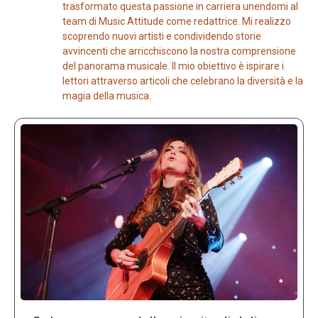
trasformato questa passione in carriera unendomi al
team di Music Attitude come redattrice. Mi realizzo
scoprendo nuovi artisti e condividendo storie
avvincenti che arricchiscono la nostra comprensione
del panorama musicale. Il mio obiettivo è ispirare i
lettori attraverso articoli che celebrano la diversità e la
magia della musica.