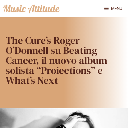
Vai
MENU
al
contenuto
The Cure’s Roger
O’Donnell su Beating
Cancer, il nuovo album
solista “Proiections” e
What’s Next