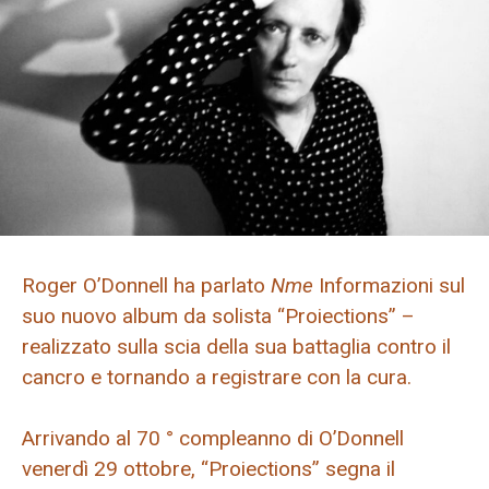
Roger O’Donnell ha parlato
Nme
Informazioni sul
suo nuovo album da solista “Proiections” –
realizzato sulla scia della sua battaglia contro il
cancro e tornando a registrare con la cura.
Arrivando al 70 ° compleanno di O’Donnell
venerdì 29 ottobre, “Proiections” segna il