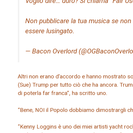
Voglio dire… duro? Si chiama “Fair Us
Non pubblicare la tua musica se non 
essere lusingato.
— Bacon Overlord (@OGBaconOverlo
Altri non erano d’accordo e hanno mostrato sos
(Sue) Trump per tutto ciò che ha ancora. Trump
di poterla far franca”, ha scritto uno.
“Bene, NOI il Popolo dobbiamo dimostrargli c
“Kenny Loggins è uno dei miei artisti yacht rock