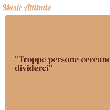
Vai
al
contenuto
“Troppe persone cercano
dividerci”