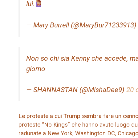
lui.
— Mary Burrell (@MaryBur71233913
Non so chi sia Kenny che accede, ma s
giorno
— SHANNASTAN (@MishaDee9)
20 
Le proteste a cui Trump sembra fare un cenno con
proteste “No Kings” che hanno avuto luogo dura
radunate a New York, Washington DC, Chicago, M