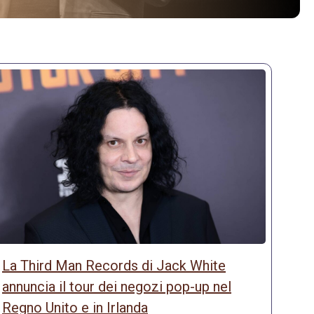
La Third Man Records di Jack White
annuncia il tour dei negozi pop-up nel
Regno Unito e in Irlanda