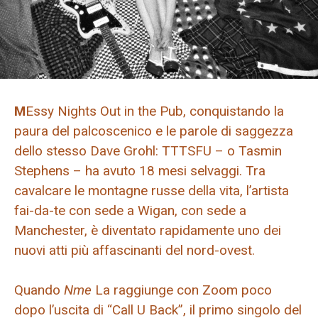
M
Essy Nights Out in the Pub, conquistando la
paura del palcoscenico e le parole di saggezza
dello stesso Dave Grohl: TTTSFU – o Tasmin
Stephens – ha avuto 18 mesi selvaggi. Tra
cavalcare le montagne russe della vita, l’artista
fai-da-te con sede a Wigan, con sede a
Manchester, è diventato rapidamente uno dei
nuovi atti più affascinanti del nord-ovest.
Quando
Nme
La raggiunge con Zoom poco
dopo l’uscita di “Call U Back”, il primo singolo del