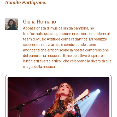
tramite Partigrane.
Giulia Romano
Appassionata di musica sin da bambina, ho
trasformato questa passione in carriera unendomi al
team di Music Attitude come redattrice. Mi realizzo
scoprendo nuovi artisti e condividendo storie
avvincenti che arricchiscono la nostra comprensione
del panorama musicale. Il mio obiettivo è ispirare i
lettori attraverso articoli che celebrano la diversità e la
magia della musica.