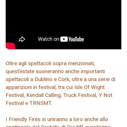
Oltre agli spettacoli sopra menzionati,
quest’estate suoneranno anche importanti
spettacoli a Dublino e Cork, oltre a una serie di
apparizioni in festival, tra cui Isle Of Wight
Festival, Kendall Calling, Truck Festival, Y Not
Festival e TRNSMT.
I Friendly Fires si uniranno a loro anche allo