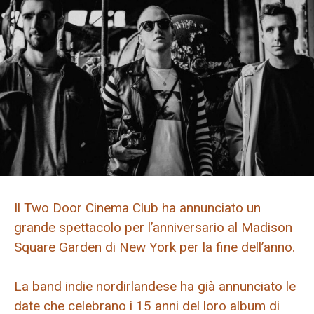
Il Two Door Cinema Club ha annunciato un
grande spettacolo per l’anniversario al Madison
Square Garden di New York per la fine dell’anno.
La band indie nordirlandese ha già annunciato le
date che celebrano i 15 anni del loro album di