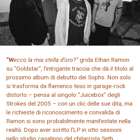
“W
ecco la mia stella d’oro?”
grida Ethan Ramon
su “Goldstar”, l’intrigante traccia che dà il titolo al
prossimo album di debutto dei Sophs. Non solo
si trasforma da flamenco teso in garage-rock
distorto – pensa al singolo “Juicebox” degli
Strokes del 2005 – con un clic delle sue dita, ma
le richieste di riconoscimento e convalida di
Ramon si sono probabilmente manifestate nella
realtà. Dopo aver scritto l’LP in otto sessioni
nello studio casalingo del chitarrista Seth