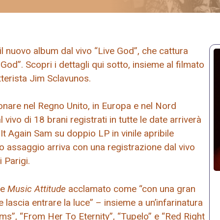
 nuovo album dal vivo “Live God”, che cattura
od”. Scopri i dettagli qui sotto, insieme al filmato
batterista Jim Sclavunos.
uonare nel Regno Unito, in Europa e nel Nord
ivo di 18 brani registrati in tutte le date arriverà
t Again Sam su doppio LP in vinile apribile
o assaggio arriva con una registrazione dal vivo
 Parigi.
he
Music Attitude
acclamato come “con una gran
e lascia entrare la luce” – insieme a un’infarinatura
 Arms”, “From Her To Eternity”, “Tupelo” e “Red Right