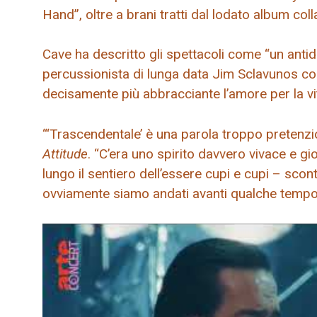
Hand”, oltre a brani tratti dal lodato album col
Cave ha descritto gli spettacoli come “un antido
percussionista di lunga data Jim Sclavunos c
decisamente più abbracciante l’amore per la vi
“‘Trascendentale’ è una parola troppo pretenzi
Attitude
. “C’era uno spirito davvero vivace e g
lungo il sentiero dell’essere cupi e cupi – scon
ovviamente siamo andati avanti qualche tempo 