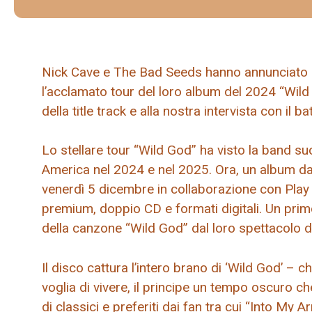
Nick Cave e The Bad Seeds hanno annunciato il
l’acclamato tour del loro album del 2024 “Wild G
della title track e alla nostra intervista con il 
Lo stellare tour “Wild God” ha visto la band s
America nel 2024 e nel 2025. Ora, un album dal v
venerdì 5 dicembre in collaborazione con Play I
premium, doppio CD e formati digitali. Un prim
della canzone “Wild God” dal loro spettacolo di
Il disco cattura l’intero brano di ‘Wild God’ – c
voglia di vivere, il principe un tempo oscuro ch
di classici e preferiti dai fan tra cui “Into My