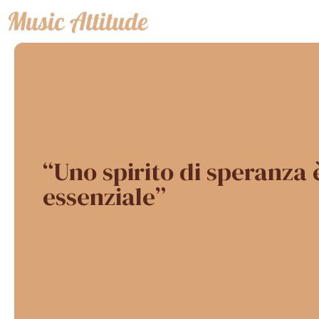
Vai
al
contenuto
“Uno spirito di speranza 
essenziale”