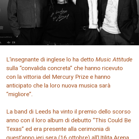
L’insegnante di inglese lo ha detto
Music Attitude
sulla “convalida concreta” che hanno ricevuto
con la vittoria del Mercury Prize e hanno
anticipato che la loro nuova musica sarà
“migliore”.
La band di Leeds ha vinto il premio dello scorso
anno con il loro album di debutto “This Could Be
Texas” ed era presente alla cerimonia di
quest’anno ieri sera (16 ottobre) all’Utilita Arena