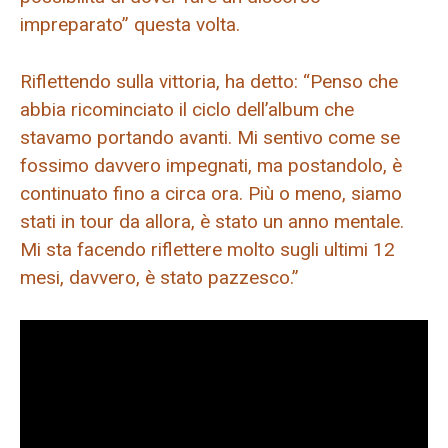
impreparato” questa volta.
Riflettendo sulla vittoria, ha detto: “Penso che
abbia ricominciato il ciclo dell’album che
stavamo portando avanti. Mi sentivo come se
fossimo davvero impegnati, ma postandolo, è
continuato fino a circa ora. Più o meno, siamo
stati in tour da allora, è stato un anno mentale.
Mi sta facendo riflettere molto sugli ultimi 12
mesi, davvero, è stato pazzesco.”