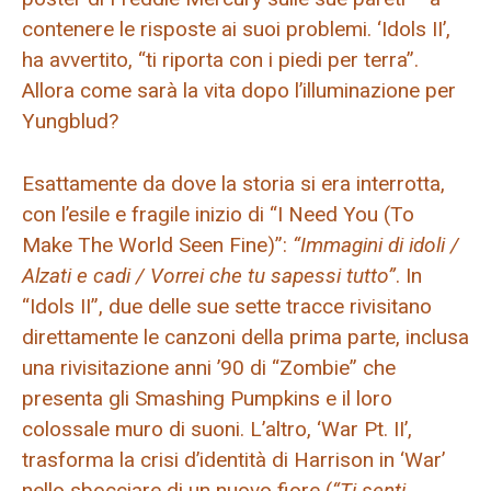
contenere le risposte ai suoi problemi. ‘Idols II’,
ha avvertito, “ti riporta con i piedi per terra”.
Allora come sarà la vita dopo l’illuminazione per
Yungblud?
Esattamente da dove la storia si era interrotta,
con l’esile e fragile inizio di “I Need You (To
Make The World Seen Fine)”:
“Immagini di idoli /
Alzati e cadi / Vorrei che tu sapessi tutto”
. In
“Idols II”, due delle sue sette tracce rivisitano
direttamente le canzoni della prima parte, inclusa
una rivisitazione anni ’90 di “Zombie” che
presenta gli Smashing Pumpkins e il loro
colossale muro di suoni. L’altro, ‘War Pt. II’,
trasforma la crisi d’identità di Harrison in ‘War’
nello sbocciare di un nuovo fiore (
“Ti senti