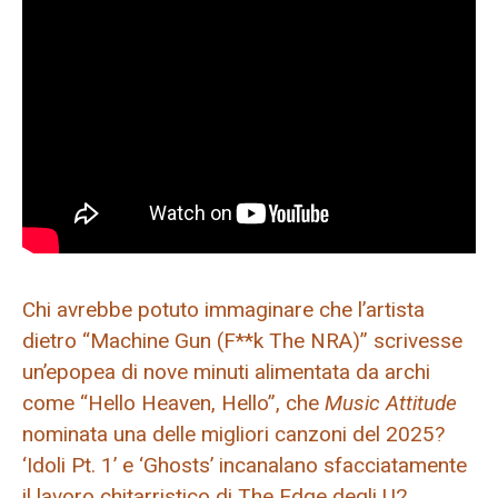
Chi avrebbe potuto immaginare che l’artista
dietro “Machine Gun (F**k The NRA)” scrivesse
un’epopea di nove minuti alimentata da archi
come “Hello Heaven, Hello”, che
Music Attitude
nominata una delle migliori canzoni del 2025?
‘Idoli Pt. 1’ e ‘Ghosts’ incanalano sfacciatamente
il lavoro chitarristico di The Edge degli U2,