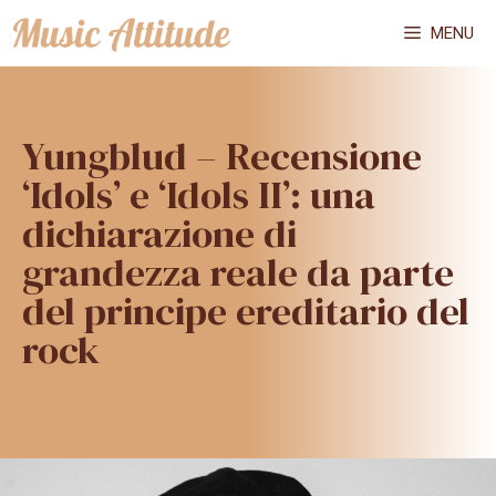
Vai
MENU
al
contenuto
Yungblud – Recensione
‘Idols’ e ‘Idols II’: una
dichiarazione di
grandezza reale da parte
del principe ereditario del
rock