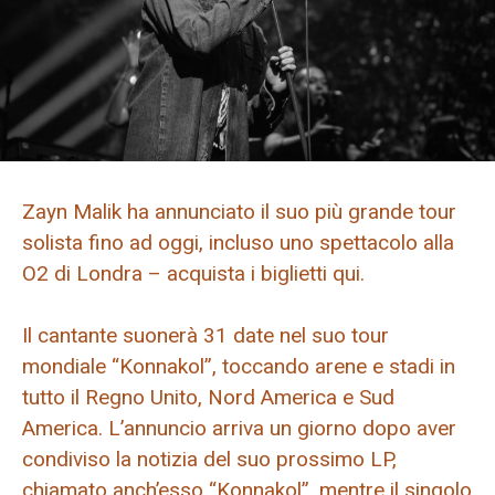
Zayn Malik ha annunciato il suo più grande tour
solista fino ad oggi, incluso uno spettacolo alla
O2 di Londra – acquista i biglietti qui.
Il cantante suonerà 31 date nel suo tour
mondiale “Konnakol”, toccando arene e stadi in
tutto il Regno Unito, Nord America e Sud
America. L’annuncio arriva un giorno dopo aver
condiviso la notizia del suo prossimo LP,
chiamato anch’esso “Konnakol”, mentre il singolo