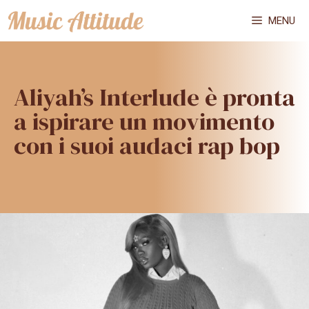
Vai
MENU
al
contenuto
Aliyah’s Interlude è pronta
a ispirare un movimento
con i suoi audaci rap bop