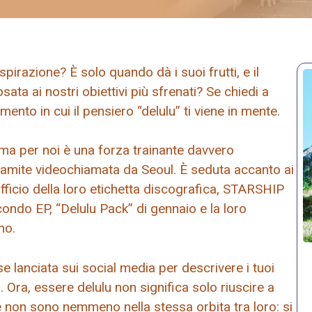
pirazione? È solo quando dà i suoi frutti, e il
ata ai nostri obiettivi più sfrenati? Se chiedi a
omento in cui il pensiero “delulu” ti viene in mente.
 ma per noi è una forza trainante davvero
amite videochiamata da Seoul. È seduta accanto ai
ufficio della loro etichetta discografica, STARSHIP
condo EP, “Delulu Pack” di gennaio e la loro
no.
e lanciata sui social media per descrivere i tuoi
. Ora, essere delulu non significa solo riuscire a
e non sono nemmeno nella stessa orbita tra loro: si