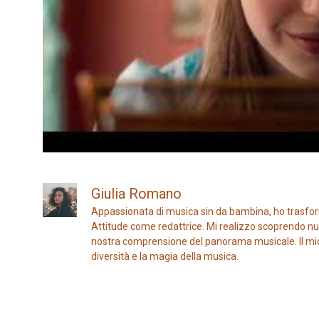
Giulia Romano
Appassionata di musica sin da bambina, ho trasfor
Attitude come redattrice. Mi realizzo scoprendo nuo
nostra comprensione del panorama musicale. Il mio ob
diversità e la magia della musica.