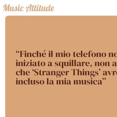
Vai
al
contenuto
“Finché il mio telefono n
iniziato a squillare, non 
che ‘Stranger Things’ av
incluso la mia musica”