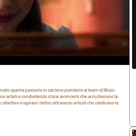
mato questa passione in carriera unendomi al team di Music
vi artisti e condividendo storie avvincenti che arricchiscono la
iettivo è ispirare i lettori attraverso articoli che celebrano la