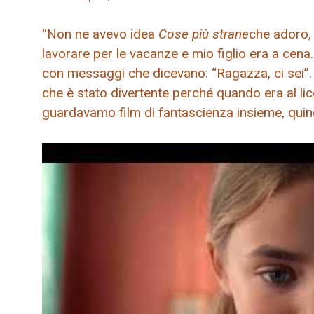
“Non ne avevo idea
Cose più strane
che adoro,
lavorare per le vacanze e mio figlio era a cena. 
con messaggi che dicevano: “Ragazza, ci sei”
che è stato divertente perché quando era al lic
guardavamo film di fantascienza insieme, quind