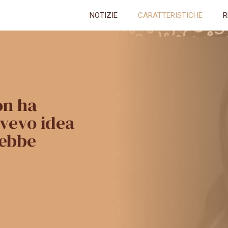
NOTIZIE
CARATTERISTICHE
R
on ha
avevo idea
rebbe