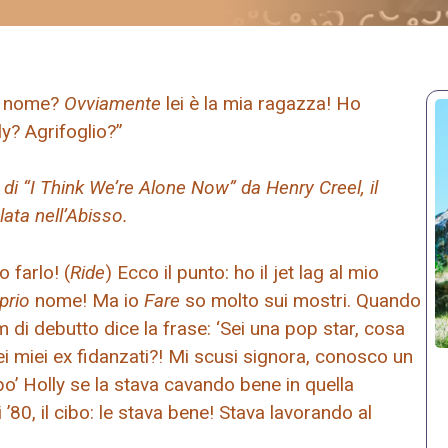
uo nome?
Ovviamente
lei è la mia ragazza! Ho
ly? Agrifoglio?”
di “I Think We’re Alone Now” da Henry Creel, il
ata nell’Abisso.
 farlo! (
Ride
) Ecco il punto: ho il jet lag al mio
prio
nome! Ma io
Fare
so molto sui mostri. Quando
m di debutto dice la frase: ‘Sei una pop star, cosa
dei miei ex fidanzati?! Mi scusi signora, conosco un
po’ Holly se la stava cavando bene in quella
’80, il cibo: le stava bene! Stava lavorando al