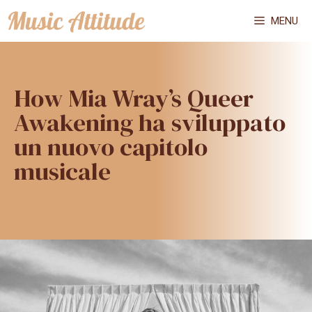
Vai
MENU
al
contenuto
How Mia Wray’s Queer
Awakening ha sviluppato
un nuovo capitolo
musicale