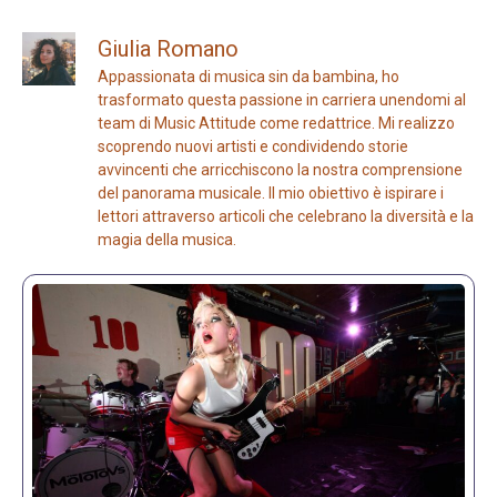
Giulia Romano
Appassionata di musica sin da bambina, ho
trasformato questa passione in carriera unendomi al
team di Music Attitude come redattrice. Mi realizzo
scoprendo nuovi artisti e condividendo storie
avvincenti che arricchiscono la nostra comprensione
del panorama musicale. Il mio obiettivo è ispirare i
lettori attraverso articoli che celebrano la diversità e la
magia della musica.