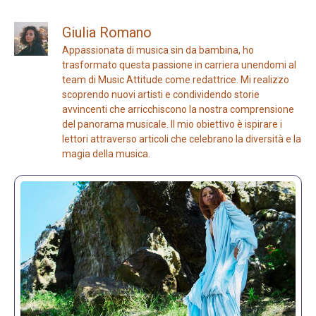
Giulia Romano
Appassionata di musica sin da bambina, ho
trasformato questa passione in carriera unendomi al
team di Music Attitude come redattrice. Mi realizzo
scoprendo nuovi artisti e condividendo storie
avvincenti che arricchiscono la nostra comprensione
del panorama musicale. Il mio obiettivo è ispirare i
lettori attraverso articoli che celebrano la diversità e la
magia della musica.