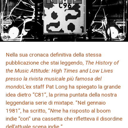
Nella sua cronaca definitiva della stessa
pubblicazione che stai leggendo,
The History of
the Music Attitude: High Times and Low Lives
presso la rivista musicale più famosa del
mondo
L’ex staff Pat Long ha spiegato la grande
idea dietro “C81”, la prima puntata della nostra
leggendaria serie di mixtape. “Nel gennaio
1981”, ha scritto, “
Nme
ha risposto al boom
indie “con” una cassetta che rifletteva il disordine
dell’attuale scena indie “.