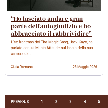
“Ho lasciato andare gran
parte dell’autogiudizio e ho
abbracciato il rabbrividire”
L’ex frontman dei The Magic Gang, Jack Kaye, ha
parlato con lui Music Attitude sul lancio della sua
carriera da ...
Giulia Romano
28 Maggio 2026
PREVIOUS
1
2
3
4
5