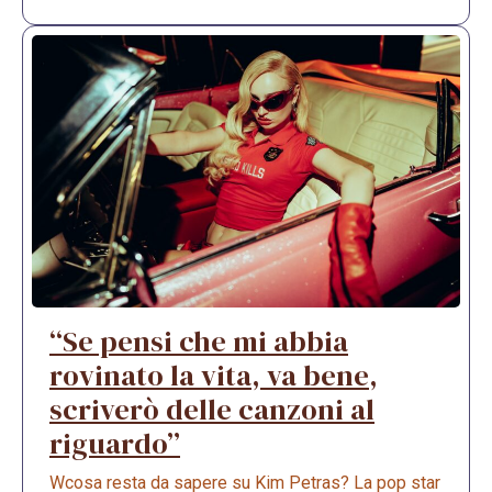
“Se pensi che mi abbia
rovinato la vita, va bene,
scriverò delle canzoni al
riguardo”
Wcosa resta da sapere su Kim Petras? La pop star