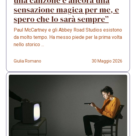
una canzone è ancora una
sensazione magica per me, e
spero che lo sarà sempre”
Paul McCartney e gli Abbey Road Studios esistono
da molto tempo. Ha messo piede per la prima volta
nello storico ...
Giulia Romano
30 Maggio 2026