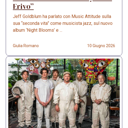
Erivo”
Jeff Goldblum ha parlato con Music Attitude sulla
sua “seconda vita” come musicista jazz, sul nuovo
album ‘Night Blooms’ e ...
Giulia Romano
10 Giugno 2026