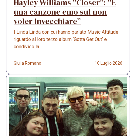
Hayley Williams “Closer”: “È
una canzone emo sul non
voler invecchiare”
I Linda Linda con cui hanno parlato Music Attitude
riguardo al loro terzo album ‘Gotta Get Out’ e
condiviso la ...
Giulia Romano
10 Luglio 2026