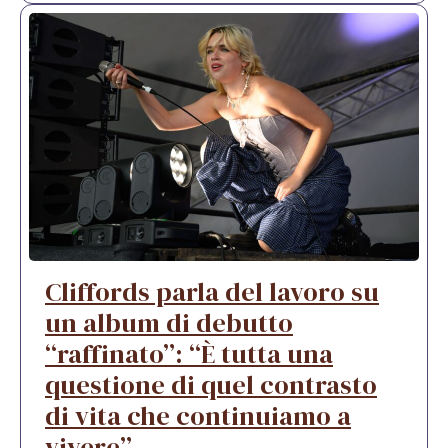
Cliffords parla del lavoro su
un album di debutto
“raffinato”: “È tutta una
questione di quel contrasto
di vita che continuiamo a
vivere”