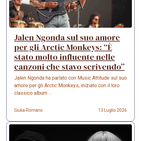
Jalen Ngonda sul suo amore
per gli Arctic Monkeys: “È
stato molto influente nelle
canzoni che stavo scrivendo”
Jalen Ngonda ha parlato con Music Attitude sul suo
amore per gli Arctic Monkeys, iniziato con il loro
classico album ...
Giulia Romano
13 Luglio 2026