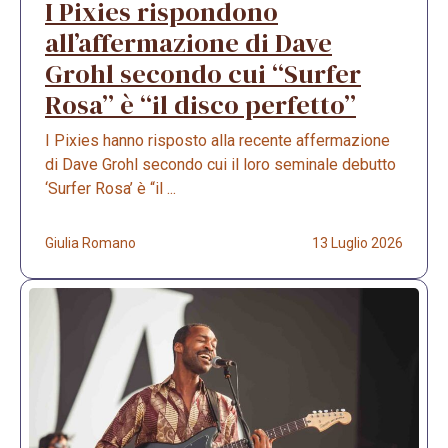
I Pixies rispondono
all’affermazione di Dave
Grohl secondo cui “Surfer
Rosa” è “il disco perfetto”
I Pixies hanno risposto alla recente affermazione
di Dave Grohl secondo cui il loro seminale debutto
‘Surfer Rosa’ è “il ...
Giulia Romano
13 Luglio 2026