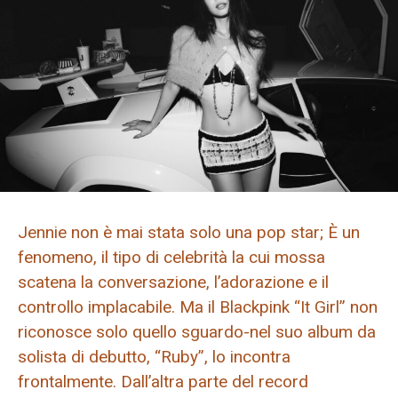
Jennie non è mai stata solo una pop star; È un
fenomeno, il tipo di celebrità la cui mossa
scatena la conversazione, l’adorazione e il
controllo implacabile. Ma il Blackpink “It Girl” non
riconosce solo quello sguardo-nel suo album da
solista di debutto, “Ruby”, lo incontra
frontalmente. Dall’altra parte del record