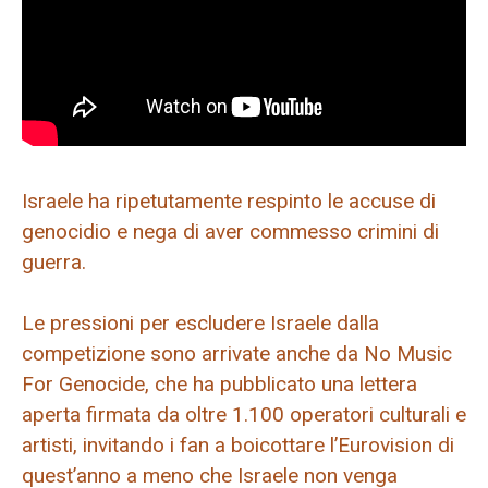
Israele ha ripetutamente respinto le accuse di
genocidio e nega di aver commesso crimini di
guerra.
Le pressioni per escludere Israele dalla
competizione sono arrivate anche da No Music
For Genocide, che ha pubblicato una lettera
aperta firmata da oltre 1.100 operatori culturali e
artisti, invitando i fan a boicottare l’Eurovision di
quest’anno a meno che Israele non venga