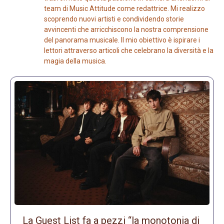
team di Music Attitude come redattrice. Mi realizzo
scoprendo nuovi artisti e condividendo storie
avvincenti che arricchiscono la nostra comprensione
del panorama musicale. Il mio obiettivo è ispirare i
lettori attraverso articoli che celebrano la diversità e la
magia della musica.
La Guest List fa a pezzi “la monotonia di