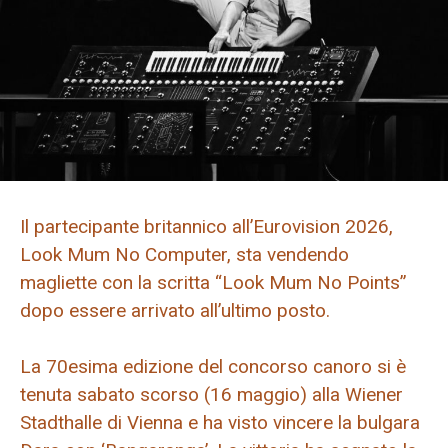
Il partecipante britannico all’Eurovision 2026,
Look Mum No Computer, sta vendendo
magliette con la scritta “Look Mum No Points”
dopo essere arrivato all’ultimo posto.
La 70esima edizione del concorso canoro si è
tenuta sabato scorso (16 maggio) alla Wiener
Stadthalle di Vienna e ha visto vincere la bulgara