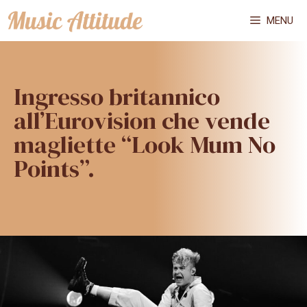
Vai
MENU
al
contenuto
Ingresso britannico
all’Eurovision che vende
magliette “Look Mum No
Points”.