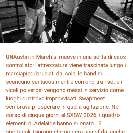
UN
Austin in March si muove in una sorta di caos
controllato: l’attrezzatura viene trascinata lungo i
marciapiedi bruciati dal sole, le band si
scaricano sui tacos mentre corrono tra i set e i
vicoli polverosi vengono messi in servizio come
luoghi di ritrovo improvvisati. Swapmeet
sembrava prosperare in quella agitazione. Nel
corso di cinque giorni al SXSW 2026, i quattro
elementi di Adelaide hanno suonato 13
spettacoli. Giurano che non era una sfida, anche