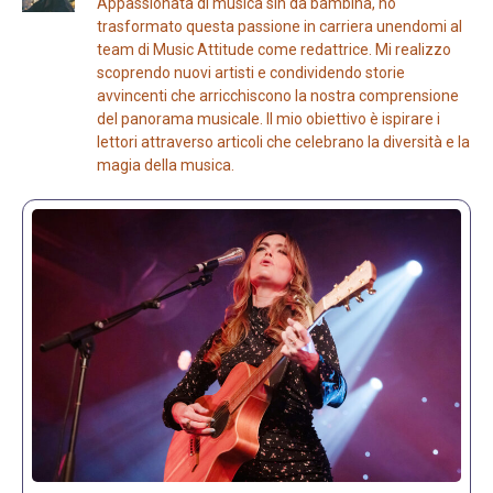
Appassionata di musica sin da bambina, ho
trasformato questa passione in carriera unendomi al
team di Music Attitude come redattrice. Mi realizzo
scoprendo nuovi artisti e condividendo storie
avvincenti che arricchiscono la nostra comprensione
del panorama musicale. Il mio obiettivo è ispirare i
lettori attraverso articoli che celebrano la diversità e la
magia della musica.