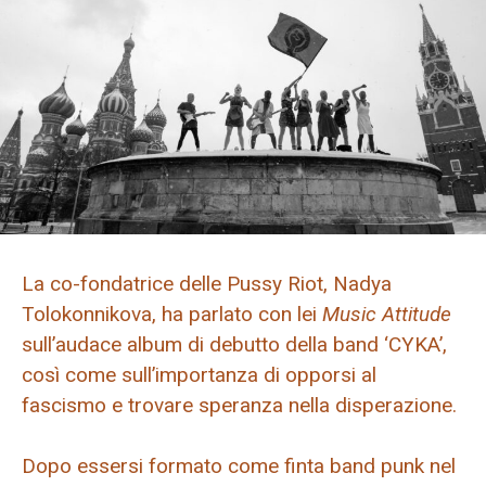
La co-fondatrice delle Pussy Riot, Nadya
Tolokonnikova, ha parlato con lei
Music Attitude
sull’audace album di debutto della band ‘CYKA’,
così come sull’importanza di opporsi al
fascismo e trovare speranza nella disperazione.
Dopo essersi formato come finta band punk nel