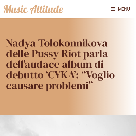
Vai
MENU
al
contenuto
Nadya Tolokonnikova
delle Pussy Riot parla
dell’audace album di
debutto ‘CYKA’: “Voglio
causare problemi”