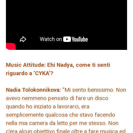
Music Attitude: Ehi Nadya, come ti senti
riguardo a ‘CYKA’?
Nadia Tolokonnikova:
“Mi sento benissimo. Non
avevo nemmeno pensato di fare un disco
quando ho iniziato a lavorarci, era
semplicemente qualcosa che stavo facendo
nella mia camera da letto per me stesso. Non
c’era alcun obiettivo finale oltre a fare musica ed