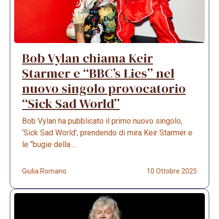
Bob Vylan chiama Keir
Starmer e “BBC’s Lies” nel
nuovo singolo provocatorio
“Sick Sad World”
Bob Vylan ha pubblicato il primo nuovo singolo,
‘Sick Sad World’, prendendo di mira Keir Starmer e
le “bugie della ...
Giulia Romano
10 Ottobre 2025