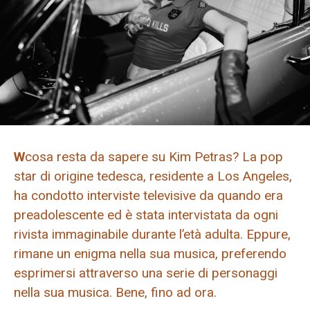
W
cosa resta da sapere su Kim Petras? La pop
star di origine tedesca, residente a Los Angeles,
ha condotto interviste televisive da quando era
preadolescente ed è stata intervistata da ogni
rivista immaginabile durante l’età adulta. Eppure,
rimane un enigma nella sua musica, preferendo
esprimersi attraverso una serie di personaggi
nella sua musica. Bene, fino ad ora.